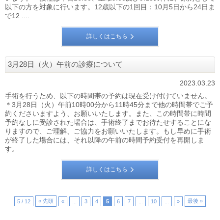
以下の方を対象に行います。12歳以下の1回目：10月5日から24日ま
で12 ....
詳しくはこちら
3月28日（火）午前の診療について
2023.03.23
手術を行うため、以下の時間帯の予約は現在受け付けていません。
＊3月28日（火）午前10時00分から11時45分まで他の時間帯でご予
約くださいますよう、お願いいたします。また、この時間帯に時間
予約なしに受診された場合は、手術終了までお待たせすることにな
りますので、ご理解、ご協力をお願いいたします。もし早めに手術
が終了した場合には、それ以降の午前の時間予約受付を再開しま
す。
詳しくはこちら
« 先頭
最後 »
5 / 12
«
...
3
4
5
6
7
...
10
...
»