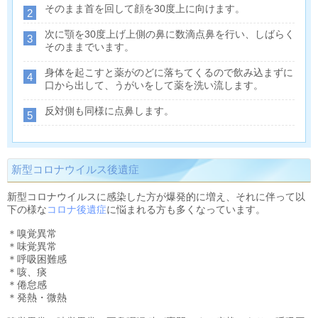
そのまま首を回して顔を30度上に向けます。
2
次に顎を30度上げ上側の鼻に数滴点鼻を行い、しばらく
3
そのままでいます。
身体を起こすと薬がのどに落ちてくるので飲み込まずに
4
口から出して、うがいをして薬を洗い流します。
反対側も同様に点鼻します。
5
新型コロナウイルス後遺症
新型コロナウイルスに感染した方が爆発的に増え、それに伴って以
下の様な
コロナ後遺症
に悩まれる方も多くなっています。
＊嗅覚異常
＊味覚異常
＊呼吸困難感
＊咳、痰
＊倦怠感
＊発熱・微熱