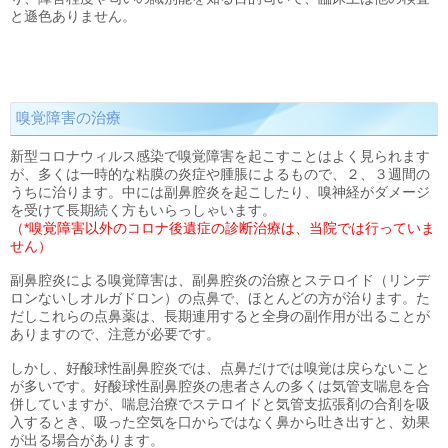
と遜色ありません。
嗅覚障害の治療
新型コロナウィルス感染で嗅覚障害を起こすことはよく見られます
が、多くは一時的な粘膜の炎症や腫脹によるもので、２、３週間の
うちに治ります。中には副鼻腔炎を起こしたり、嗅神経がダメージ
を受けて長期続く方もいらっしゃいます。
（*嗅覚障害以外のコロナ後遺症の診断治療は、当院では行っていま
せん）
副鼻腔炎による嗅覚障害は、副鼻腔炎の治療とステロイド（リンデ
ロンないしオルガドロン）の点鼻で、ほとんどの方が治ります。た
だしこれらの点鼻薬は、長期連用すると全身の副作用が出ることが
ありますので、注意が必要です。
しかし、好酸球性副鼻腔炎では、点鼻だけでは嗅覚は戻らないこと
が多いです。好酸球性副鼻腔炎の患者さんの多くは気管支喘息を合
併していますが、喘息治療でステロイドと気管支拡張剤の合剤を吸
入するとき、吸った空気を口からではなく鼻から吐き出すと、効果
が出る場合があります。