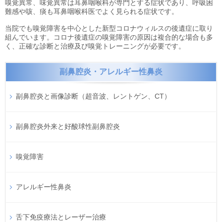
嗅覚異常、味覚異常は耳鼻咽喉科が専門とする症状であり、呼吸困
難感や咳、痰も耳鼻咽喉科医でよく見られる症状です。
当院でも嗅覚障害を中心とした新型コロナウィルスの後遺症に取り
組んでいます。コロナ後遺症の嗅覚障害の原因は複合的な場合も多
く、正確な診断と治療及び嗅覚トレーニングが必要です。
副鼻腔炎・アレルギー性鼻炎
副鼻腔炎と画像診断（超音波、レントゲン、CT）
副鼻腔炎外来と好酸球性副鼻腔炎
嗅覚障害
アレルギー性鼻炎
舌下免疫療法とレーザー治療