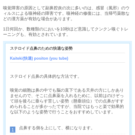
嗅覚障害の原因として副鼻腔炎の次に多いのは、感冒（風邪）のウ
ィルスによる嗅神経の障害です。嗅神経の修復には、当帰芍薬散な
どの漢方薬が有効な場合があります。
1日何回か、数種類のにおいを10秒ほど意識してクンクン嗅ぐトレ
ーニングも、有効とされています。
ステロイド点鼻のための快適な姿勢
Kaiteki(快適) positon (you tube)
ステロイド点鼻の具体的な方法です。
嗅覚の細胞は鼻の中でも脳の直下である天井の方にしかあり
ませんので、そこに点鼻薬を入れるために、以前はのけぞっ
て頭を後ろに垂らす苦しい姿勢（懸垂頭位）での点鼻がすす
められることが多かったですが、当院ではもっと楽で効果的
な以下のような姿勢で行うことをおすすめしています。
点鼻する側を上にして、横になります。
1