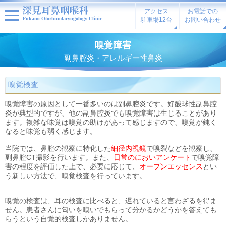
アクセス
お電話での
Fukami Otorhinolaryngology Clinic
駐車場12台
お問い合わせ
嗅覚障害
副鼻腔炎・アレルギー性鼻炎
嗅覚検査
嗅覚障害の原因として一番多いのは副鼻腔炎です。好酸球性副鼻腔
炎が典型的ですが、他の副鼻腔炎でも嗅覚障害は生じることがあり
ます。複雑な味覚は嗅覚の助けがあって感じますので、嗅覚が鈍く
なると味覚も弱く感じます。
当院では、鼻腔の観察に特化した
細径内視鏡
で嗅裂などを観察し、
副鼻腔CT撮影を行います。また、
日常のにおいアンケート
で嗅覚障
害の程度を評価した上で、必要に応じて、
オープンエッセンス
とい
う新しい方法で、嗅覚検査を行っています。
嗅覚の検査は、耳の検査に比べると、遅れていると言わざるを得ま
せん。患者さんに匂いを嗅いでもらって分かるかどうかを答えても
らうという自覚的検査しかありません。