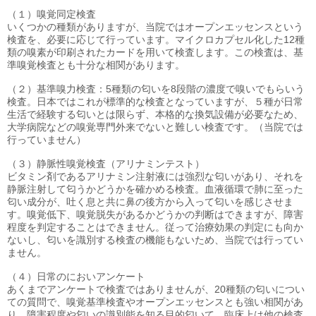
（１）嗅覚同定検査
いくつかの種類がありますが、当院ではオープンエッセンスという
検査を、必要に応じて行っています。マイクロカプセル化した12種
類の嗅素が印刷されたカードを用いて検査します。この検査は、基
準嗅覚検査とも十分な相関があります。
（２）基準嗅力検査：5種類の匂いを8段階の濃度で嗅いでもらいう
検査。日本ではこれが標準的な検査となっていますが、５種が日常
生活で経験する匂いとは限らず、本格的な換気設備が必要なため、
大学病院などの嗅覚専門外来でないと難しい検査です。（当院では
行っていません）
（３）静脈性嗅覚検査（アリナミンテスト）
ビタミン剤であるアリナミン注射液には強烈な匂いがあり、それを
静脈注射して匂うかどうかを確かめる検査。血液循環で肺に至った
匂い成分が、吐く息と共に鼻の後方から入って匂いを感じさせま
す。嗅覚低下、嗅覚脱失があるかどうかの判断はできますが、障害
程度を判定することはできません。従って治療効果の判定にも向か
ないし、匂いを識別する検査の機能もないため、当院では行ってい
ません。
（４）日常のにおいアンケート
あくまでアンケートで検査ではありませんが、20種類の匂いについ
ての質問で、嗅覚基準検査やオープンエッセンスとも強い相関があ
り、障害程度や匂いの識別能を知る目的匂いて、臨床上は他の検査