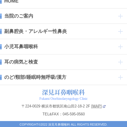
HOME
当院のご案内
副鼻腔炎・アレルギー性鼻炎
小児耳鼻咽喉科
耳の病気と検査
のど/頸部/睡眠時無呼吸/漢方
Fukami Otorhinolaryngology Clinic
〒224-0029 横浜市都筑区南山田2-18-2 2F [
MAP
]
TEL&FAX：045-595-0560
COPYRIGHT©2022 深見耳鼻咽喉科 ALL RIGHTS RESERVED.