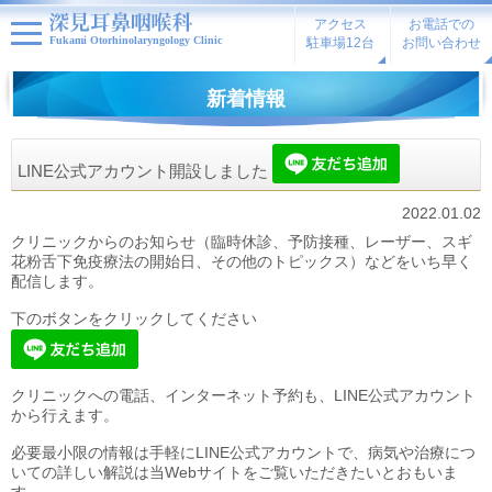
アクセス
お電話での
Fukami Otorhinolaryngology Clinic
駐車場12台
お問い合わせ
新着情報
LINE公式アカウント開設しました
2022.01.02
クリニックからのお知らせ（臨時休診、予防接種、レーザー、スギ
花粉舌下免疫療法の開始日、その他のトピックス）などをいち早く
配信します。
下のボタンをクリックしてください
クリニックへの電話、インターネット予約も、LINE公式アカウント
から行えます。
必要最小限の情報は手軽にLINE公式アカウントで、病気や治療につ
いての詳しい解説は当Webサイトをご覧いただきたいとおもいま
す。