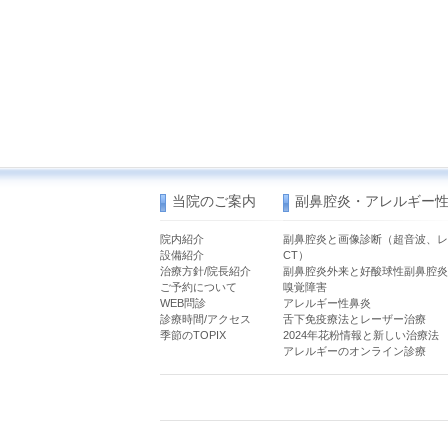
当院のご案内
副鼻腔炎・アレルギー
院内紹介
副鼻腔炎と画像診断（超音波、レ
設備紹介
CT）
治療方針/院長紹介
副鼻腔炎外来と好酸球性副鼻腔炎
ご予約について
嗅覚障害
WEB問診
アレルギー性鼻炎
診療時間/アクセス
舌下免疫療法とレーザー治療
季節のTOPIX
2024年花粉情報と新しい治療法
アレルギーのオンライン診療