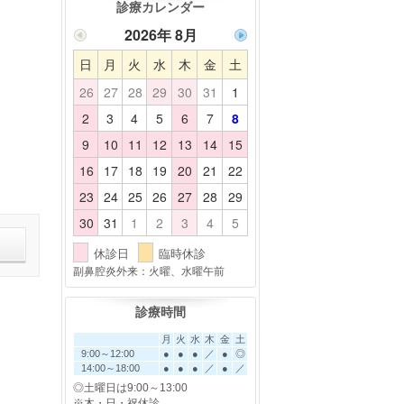
診療カレンダー
2026年 8月
日
月
火
水
木
金
土
26
27
28
29
30
31
1
2
3
4
5
6
7
8
9
10
11
12
13
14
15
16
17
18
19
20
21
22
23
24
25
26
27
28
29
30
31
1
2
3
4
5
休診日
臨時休診
副鼻腔炎外来：火曜、水曜午前
診療時間
月
火
水
木
金
土
9:00～12:00
●
●
●
／
●
◎
14:00～18:00
●
●
●
／
●
／
◎土曜日は9:00～13:00
※木・日・祝休診