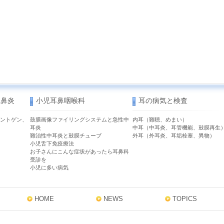
性鼻炎
小児耳鼻咽喉科
耳の病気と検査
ントゲン、
鼓膜画像ファイリングシステムと急性中
内耳（難聴、めまい）
耳炎
中耳（中耳炎、耳管機能、鼓膜再生
難治性中耳炎と鼓膜チューブ
外耳（外耳炎、耳垢栓塞、異物）
小児舌下免疫療法
お子さんにこんな症状があったら耳鼻科
受診を
小児に多い病気
HOME
NEWS
TOPICS