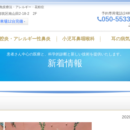
免疫療法・アレルギー・花粉症
予約専用電話(24
筑区南山田2-18-2 2F
050-5533
車場12台完備
腔炎・アレルギー性鼻炎
小児耳鼻咽喉科
耳の病気
患者さん中心の医療と、科学的診断と新しい技術を提供いたします。
新着情報
202