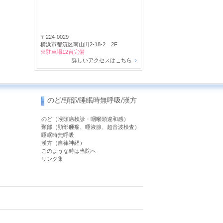
〒224-0029
横浜市都筑区南山田2-18-2 2F
※駐車場12台完備
詳しいアクセスはこちら
のど/頸部/睡眠時無呼吸/漢方
のど（喉頭癌検診・咽喉頭違和感）
）
頸部（頸部腫瘤、唾液腺、超音波検査）
睡眠時無呼吸
漢方（自律神経）
このような時は当院へ
リンク集