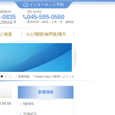
インターネット予約
時間受付)
TEL＆FAX
-0835
045-595-0560
ご予約方法
受付/9:00～18:00 ※木・日・祝休診
と検査
のど/頸部/無呼吸/漢方
ホーム
新着情報
Flower Fairy の世界へようこそ
新着情報
0.06.05
NEWS
TOPICS