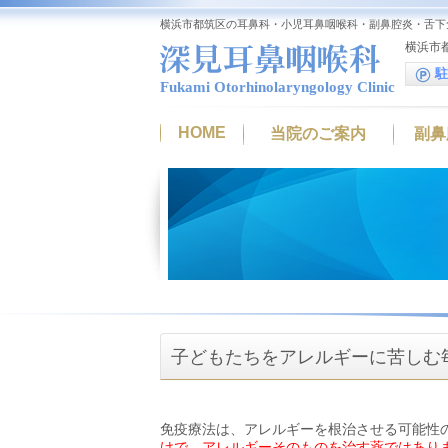
横浜市都筑区の耳鼻科・小児耳鼻咽喉科・副鼻腔炎・舌下
横浜市都
駐
Fukami Otorhinolaryngology Clinic
HOME
当院のご案内
副鼻
子どもたちをアレルギーに苦しむ
免疫療法は、アレルギーを根治させる可能性
けで、アレルギーそのものを治す薬ではあり