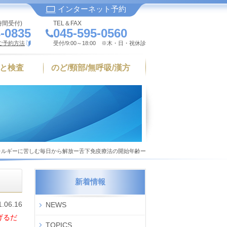
インターネット予約
時間受付)
TEL＆FAX
-0835
045-595-0560
ご予約方法
受付/9:00～18:00 ※木・日・祝休診
と検査
のど/頸部/無呼吸/漢方
レルギーに苦しむ毎日から解放ー舌下免疫療法の開始年齢ー
新着情報
1.06.16
NEWS
げるだ
TOPICS