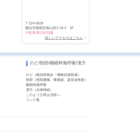
〒224-0029
横浜市都筑区南山田2-18-2 2F
※駐車場12台完備
詳しいアクセスはこちら
のど/頸部/睡眠時無呼吸/漢方
のど（喉頭癌検診・咽喉頭違和感）
）
頸部（頸部腫瘤、唾液腺、超音波検査）
睡眠時無呼吸
漢方（自律神経）
このような時は当院へ
リンク集