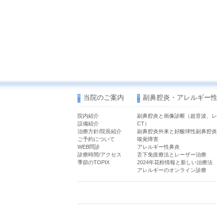
当院のご案内
副鼻腔炎・アレルギー
院内紹介
副鼻腔炎と画像診断（超音波、レ
設備紹介
CT）
治療方針/院長紹介
副鼻腔炎外来と好酸球性副鼻腔炎
ご予約について
嗅覚障害
WEB問診
アレルギー性鼻炎
診療時間/アクセス
舌下免疫療法とレーザー治療
季節のTOPIX
2024年花粉情報と新しい治療法
アレルギーのオンライン診療