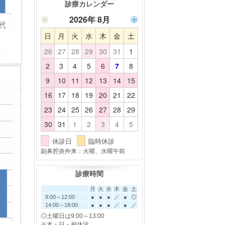
診療カレンダー
2026年 8月
日
月
火
水
木
金
土
26
27
28
29
30
31
1
2
3
4
5
6
7
8
9
10
11
12
13
14
15
16
17
18
19
20
21
22
23
24
25
26
27
28
29
30
31
1
2
3
4
5
休診日
臨時休診
副鼻腔炎外来：火曜、水曜午前
診療時間
月
火
水
木
金
土
9:00～12:00
●
●
●
／
●
◎
14:00～18:00
●
●
●
／
●
／
◎土曜日は9:00～13:00
※木・日・祝休診