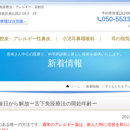
免疫療法・アレルギー・花粉症
予約専用電話(24
筑区南山田2-18-2 2F
050-5533
車場12台完備
腔炎・アレルギー性鼻炎
小児耳鼻咽喉科
耳の病気
患者さん中心の医療と、科学的診断と新しい技術を提供いたします。
新着情報
ホーム
新着情報
子どもたちをア
毎日から解放ー舌下免疫療法の開始年齢ー
202
のある唯一の方法です。
通常のアレルギー薬は、飲んだ時に症状を和ら
ません
。