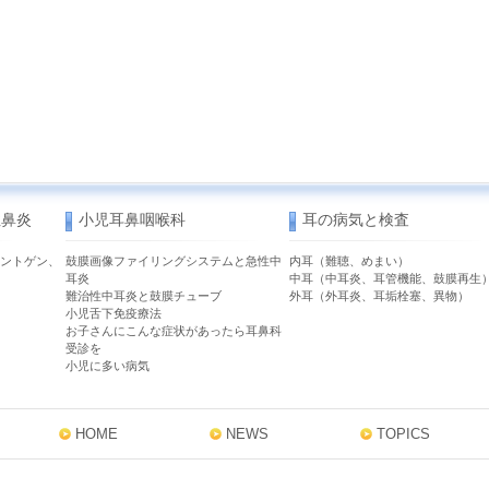
性鼻炎
小児耳鼻咽喉科
耳の病気と検査
ントゲン、
鼓膜画像ファイリングシステムと急性中
内耳（難聴、めまい）
耳炎
中耳（中耳炎、耳管機能、鼓膜再生
難治性中耳炎と鼓膜チューブ
外耳（外耳炎、耳垢栓塞、異物）
小児舌下免疫療法
お子さんにこんな症状があったら耳鼻科
受診を
小児に多い病気
HOME
NEWS
TOPICS