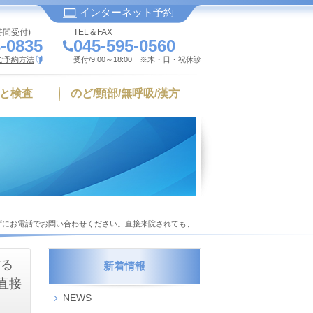
インターネット予約
時間受付)
TEL＆FAX
-0835
045-595-0560
ご予約方法
受付/9:00～18:00 ※木・日・祝休診
と検査
のど/頸部/無呼吸/漢方
せずにお電話でお問い合わせください。直接来院されても、
だる
新着情報
直接
NEWS