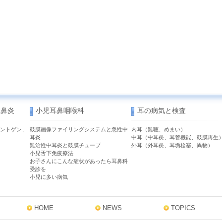
性鼻炎
小児耳鼻咽喉科
耳の病気と検査
ントゲン、
鼓膜画像ファイリングシステムと急性中
内耳（難聴、めまい）
耳炎
中耳（中耳炎、耳管機能、鼓膜再生
難治性中耳炎と鼓膜チューブ
外耳（外耳炎、耳垢栓塞、異物）
小児舌下免疫療法
お子さんにこんな症状があったら耳鼻科
受診を
小児に多い病気
HOME
NEWS
TOPICS