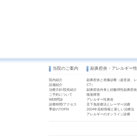
当院のご案内
副鼻腔炎・アレルギー
院内紹介
副鼻腔炎と画像診断（超音波、レ
設備紹介
CT）
治療方針/院長紹介
副鼻腔炎外来と好酸球性副鼻腔炎
ご予約について
嗅覚障害
WEB問診
アレルギー性鼻炎
診療時間/アクセス
舌下免疫療法とレーザー治療
季節のTOPIX
2024年花粉情報と新しい治療法
アレルギーのオンライン診療