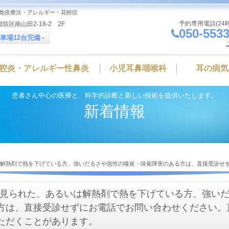
免疫療法・アレルギー・花粉症
予約専用電話(24
筑区南山田2-18-2 2F
050-5533
車場12台完備
腔炎・アレルギー性鼻炎
小児耳鼻咽喉科
耳の病気
患者さん中心の医療と、科学的診断と新しい技術を提供いたします。
新着情報
いは解熱剤で熱を下げている方、強いだるさや急性の嗅覚・味覚障害のある方は、直接受診
熱が見られた、あるいは解熱剤で熱を下げている方、強い
方は、直接受診せずにお電話でお問い合わせください。
ただくことがあります。