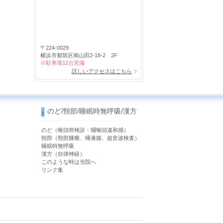
〒224-0029
横浜市都筑区南山田2-18-2 2F
※駐車場12台完備
詳しいアクセスはこちら
のど/頸部/睡眠時無呼吸/漢方
のど（喉頭癌検診・咽喉頭違和感）
）
頸部（頸部腫瘤、唾液腺、超音波検査）
睡眠時無呼吸
漢方（自律神経）
このような時は当院へ
リンク集