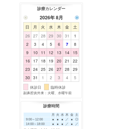
診療カレンダー
2026年 8月
日
月
火
水
木
金
土
26
27
28
29
30
31
1
2
3
4
5
6
7
8
9
10
11
12
13
14
15
16
17
18
19
20
21
22
23
24
25
26
27
28
29
30
31
1
2
3
4
5
休診日
臨時休診
副鼻腔炎外来：火曜、水曜午前
診療時間
月
火
水
木
金
土
9:00～12:00
●
●
●
／
●
◎
14:00～18:00
●
●
●
／
●
／