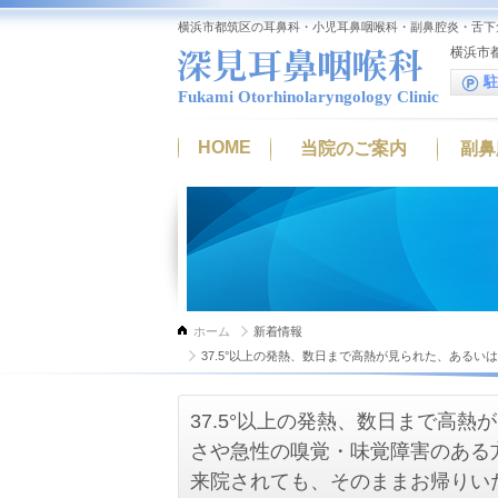
横浜市都筑区の耳鼻科・小児耳鼻咽喉科・副鼻腔炎・舌下
横浜市都
駐
Fukami Otorhinolaryngology Clinic
HOME
当院のご案内
副鼻
ホーム
新着情報
37.5°以上の発熱、数日まで高熱が見られた、ある
そのままお帰りいただくことがあります。
37.5°以上の発熱、数日まで高
さや急性の嗅覚・味覚障害のある
来院されても、そのままお帰りい