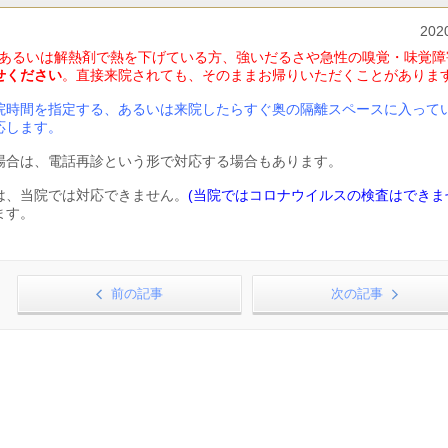
202
た、あるいは解熱剤で熱を下げている方、強いだるさや急性の嗅覚・味覚障
せください
。直接来院されても、そのままお帰りいただくことがありま
院時間を指定する、あるいは来院したらすぐ奥の隔離スペースに入って
応します。
場合は、電話再診という形で対応する場合もあります。
は、当院では対応できません。
(当院ではコロナウイルスの検査はできま
ます。
前の記事
次の記事