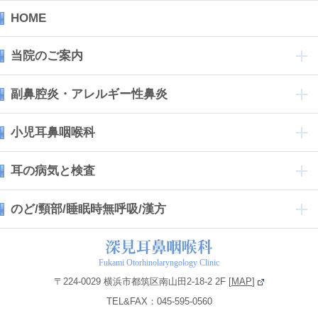
HOME
当院のご案内
副鼻腔炎・アレルギー性鼻炎
小児耳鼻咽喉科
耳の病気と検査
のど/頸部/睡眠時無呼吸/漢方
Fukami Otorhinolaryngology Clinic
〒224-0029 横浜市都筑区南山田2-18-2 2F [
MAP
]
TEL&FAX：045-595-0560