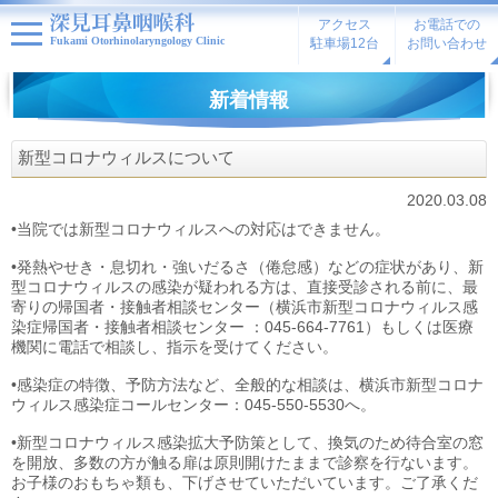
アクセス
お電話での
Fukami Otorhinolaryngology Clinic
駐車場12台
お問い合わせ
新着情報
新型コロナウィルスについて
2020.03.08
•当院では新型コロナウィルスへの対応はできません。
•発熱やせき・息切れ・強いだるさ（倦怠感）などの症状があり、新
型コロナウィルスの感染が疑われる方は、直接受診される前に、最
寄りの帰国者・接触者相談センター（横浜市新型コロナウィルス感
染症帰国者・接触者相談センター ：045-664-7761）もしくは医療
機関に電話で相談し、指示を受けてください。
•感染症の特徴、予防方法など、全般的な相談は、横浜市新型コロナ
ウィルス感染症コールセンター：045-550-5530へ。
•新型コロナウィルス感染拡大予防策として、換気のため待合室の窓
を開放、多数の方が触る扉は原則開けたままで診察を行ないます。
お子様のおもちゃ類も、下げさせていただいています。ご了承くだ