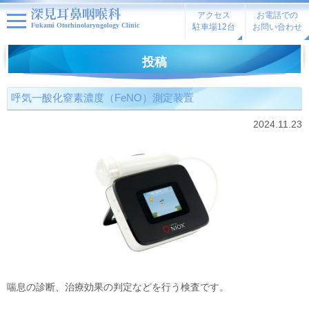
アクセス
お電話での
Fukami Otorhinolaryngology Clinic
駐車場12台
お問い合わせ
投稿
呼気一酸化窒素濃度（FeNO）測定装置
2024.11.23
喘息の診断、治療効果の判定などを行う検査です。