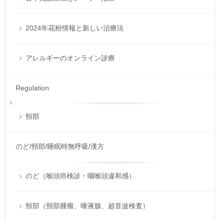
2024年花粉情報と新しい治療法
アレルギーのオンライン診療
Regulation
頸部
のど/頸部/睡眠時無呼吸/漢方
のど（喉頭癌検診・咽喉頭違和感）
頸部（頸部腫瘤、唾液腺、超音波検査）