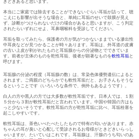
きどきあると思います。
本当にご家庭では除去することができないぐらい耳垢が詰って、聴
こえにも影響が出そうな場合と、単純に耳垢のせいで鼓膜が見え
ず、診断がつけられないだけの場合があると思いますが、こう判定
されたらいずれにせよ、耳鼻咽喉科を受診してください。
耳垢を取ってみたら、保護者の方が気がつかないままでいる滲出性
中耳炎などが見つかることが時々あります。耳垢は、外耳道の皮膚
の古い上皮が剥がれたものと耳垢腺からの分泌物とでできていま
す。前者が主体のものを乾性耳垢、後者が顕著なものを
軟性耳垢
と
呼びます。
耳垢腺の分泌の程度（耳垢腺の数）は、常染色体優勢遺伝によると
されます。ご両親のどちらかでも軟性耳垢だと、お子さんもそうな
るということです（いろいろな条件で、例外もあるようです）。
白人の方や黒人の方では大多数が軟性耳垢です。日本人では、１割
５分から３割が軟性耳垢だと言われています。中国や韓国の方はも
っと少ないそうです。軟性耳垢の方が乾性耳垢に比べ、耳垢栓塞を
起こしやすいです。
軟性耳垢は、茶色いべたべたしたもので特有の匂いがあります。赤
ちゃんの耳が臭いと心配して受診されるお母様がときどきいらっし
ゃいますが、たいていはこれです。耳垢腺は、汗腺のうち匂いのあ