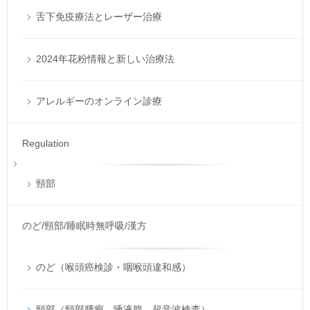
舌下免疫療法とレーザー治療
2024年花粉情報と新しい治療法
アレルギーのオンライン診療
Regulation
頸部
のど/頸部/睡眠時無呼吸/漢方
のど（喉頭癌検診・咽喉頭違和感）
頸部（頸部腫瘤、唾液腺、超音波検査）