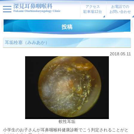
アクセス
お電話での
Fukami Otorhinolaryngology Clinic
駐車場12台
お問い合わせ
投稿
耳垢栓塞（みみあか）
2018.05.11
軟性耳垢
小学生のお子さんが耳鼻咽喉科健康診断でこう判定されることがと