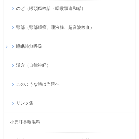
のど（喉頭癌検診・咽喉頭違和感）
頸部（頸部腫瘤、唾液腺、超音波検査）
睡眠時無呼吸
漢方（自律神経）
このような時は当院へ
リンク集
小児耳鼻咽喉科