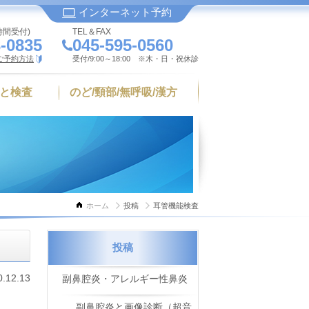
インターネット予約
時間受付)
TEL＆FAX
-0835
045-595-0560
ご予約方法
受付/9:00～18:00 ※木・日・祝休診
と検査
のど/頸部/無呼吸/漢方
ホーム
投稿
耳管機能検査
投稿
0.12.13
副鼻腔炎・アレルギー性鼻炎
副鼻腔炎と画像診断（超音