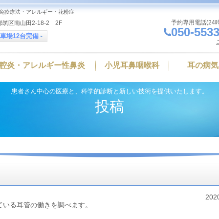
免疫療法・アレルギー・花粉症
予約専用電話(24
筑区南山田2-18-2 2F
050-5533
車場12台完備
腔炎・アレルギー性鼻炎
小児耳鼻咽喉科
耳の病気
患者さん中心の医療と、科学的診断と新しい技術を提供いたします。
投稿
202
ている耳管の働きを調べます。