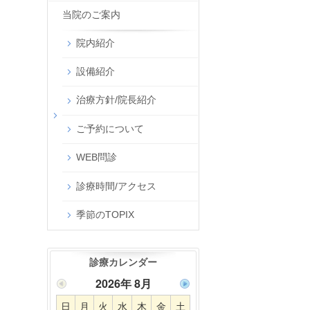
当院のご案内
院内紹介
設備紹介
治療方針/院長紹介
ご予約について
WEB問診
診療時間/アクセス
季節のTOPIX
診療カレンダー
2026年 8月
日
月
火
水
木
金
土