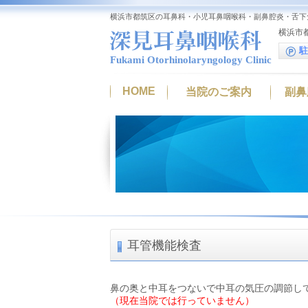
横浜市都筑区の耳鼻科・小児耳鼻咽喉科・副鼻腔炎・舌下
横浜市都
駐
Fukami Otorhinolaryngology Clinic
HOME
当院のご案内
副鼻
耳管機能検査
鼻の奥と中耳をつないで中耳の気圧の調節し
（現在当院では行っていません）