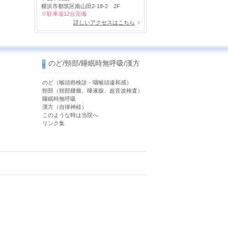
横浜市都筑区南山田2-18-2 2F
※駐車場12台完備
詳しいアクセスはこちら
のど/頸部/睡眠時無呼吸/漢方
のど（喉頭癌検診・咽喉頭違和感）
）
頸部（頸部腫瘤、唾液腺、超音波検査）
睡眠時無呼吸
漢方（自律神経）
このような時は当院へ
リンク集