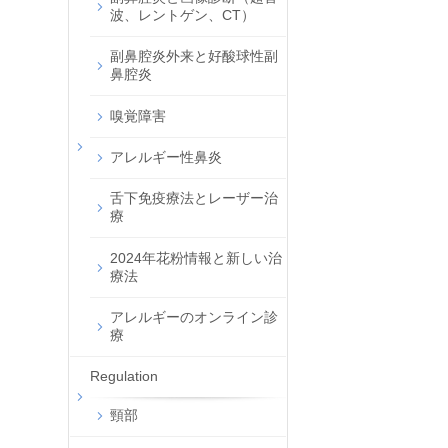
波、レントゲン、CT）
副鼻腔炎外来と好酸球性副
鼻腔炎
嗅覚障害
アレルギー性鼻炎
舌下免疫療法とレーザー治
療
2024年花粉情報と新しい治
療法
アレルギーのオンライン診
療
Regulation
頸部