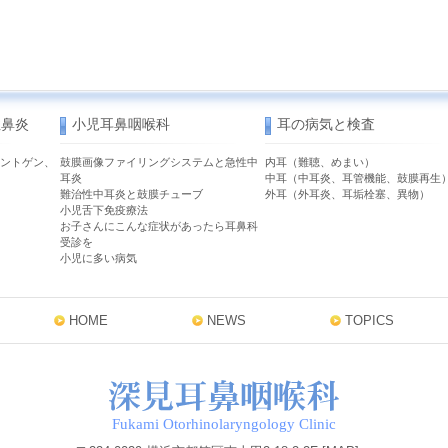
性鼻炎
小児耳鼻咽喉科
耳の病気と検査
ントゲン、
鼓膜画像ファイリングシステムと急性中
内耳（難聴、めまい）
耳炎
中耳（中耳炎、耳管機能、鼓膜再生
難治性中耳炎と鼓膜チューブ
外耳（外耳炎、耳垢栓塞、異物）
小児舌下免疫療法
お子さんにこんな症状があったら耳鼻科
受診を
小児に多い病気
HOME
NEWS
TOPICS
Fukami Otorhinolaryngology Clinic