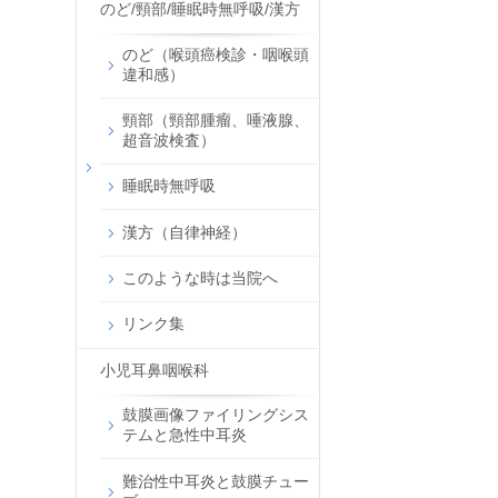
のど/頸部/睡眠時無呼吸/漢方
のど（喉頭癌検診・咽喉頭
違和感）
頸部（頸部腫瘤、唾液腺、
超音波検査）
睡眠時無呼吸
漢方（自律神経）
このような時は当院へ
リンク集
小児耳鼻咽喉科
鼓膜画像ファイリングシス
テムと急性中耳炎
難治性中耳炎と鼓膜チュー