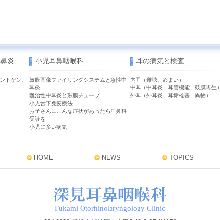
性鼻炎
小児耳鼻咽喉科
耳の病気と検査
ントゲン、
鼓膜画像ファイリングシステムと急性中
内耳（難聴、めまい）
耳炎
中耳（中耳炎、耳管機能、鼓膜再生
難治性中耳炎と鼓膜チューブ
外耳（外耳炎、耳垢栓塞、異物）
小児舌下免疫療法
お子さんにこんな症状があったら耳鼻科
受診を
小児に多い病気
HOME
NEWS
TOPICS
Fukami Otorhinolaryngology Clinic