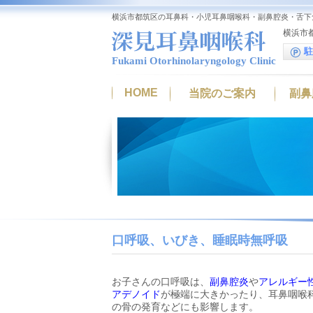
横浜市都筑区の耳鼻科・小児耳鼻咽喉科・副鼻腔炎・舌下
横浜市都
駐
Fukami Otorhinolaryngology Clinic
HOME
当院のご案内
副鼻
口呼吸、いびき、睡眠時無呼吸
お子さんの口呼吸は、
副鼻腔炎
や
アレルギー
アデノイド
が極端に大きかったり、耳鼻咽喉
の骨の発育などにも影響します。