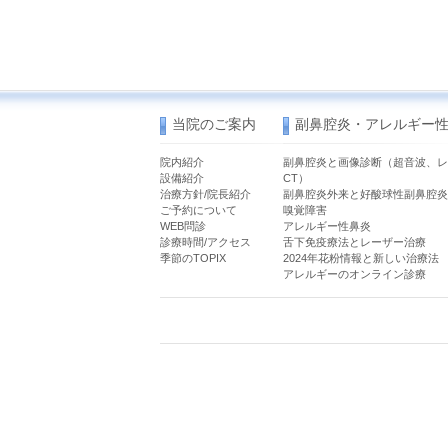
当院のご案内
副鼻腔炎・アレルギー
院内紹介
副鼻腔炎と画像診断（超音波、レ
設備紹介
CT）
治療方針/院長紹介
副鼻腔炎外来と好酸球性副鼻腔炎
ご予約について
嗅覚障害
WEB問診
アレルギー性鼻炎
診療時間/アクセス
舌下免疫療法とレーザー治療
季節のTOPIX
2024年花粉情報と新しい治療法
アレルギーのオンライン診療