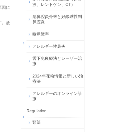
波、レントゲン、CT）
原因に
副鼻腔炎外来と好酸球性副
鼻腔炎
す。放
嗅覚障害
アレルギー性鼻炎
舌下免疫療法とレーザー治
療
2024年花粉情報と新しい治
療法
アレルギーのオンライン診
療
Regulation
頸部