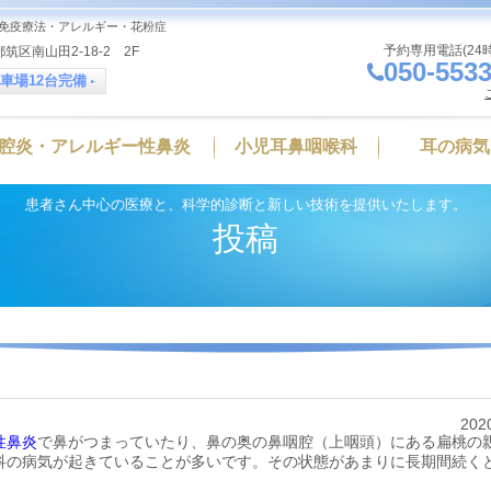
免疫療法・アレルギー・花粉症
予約専用電話(24
筑区南山田2-18-2 2F
050-5533
車場12台完備
腔炎・アレルギー性鼻炎
小児耳鼻咽喉科
耳の病気
患者さん中心の医療と、科学的診断と新しい技術を提供いたします。
投稿
202
性鼻炎
で鼻がつまっていたり、鼻の奥の鼻咽腔（上咽頭）にある扁桃の
科の病気が起きていることが多いです。その状態があまりに長期間続く