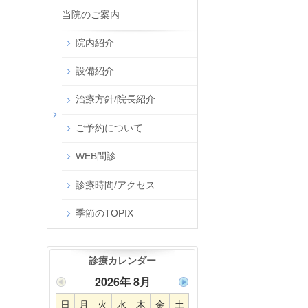
当院のご案内
院内紹介
設備紹介
治療方針/院長紹介
ご予約について
WEB問診
診療時間/アクセス
季節のTOPIX
診療カレンダー
2026年 8月
日
月
火
水
木
金
土