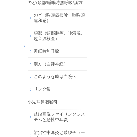
のど/頸部/睡眠時無呼吸/漢方
のど（喉頭癌検診・咽喉頭
違和感）
頸部（頸部腫瘤、唾液腺、
超音波検査）
睡眠時無呼吸
漢方（自律神経）
このような時は当院へ
リンク集
小児耳鼻咽喉科
鼓膜画像ファイリングシス
テムと急性中耳炎
難治性中耳炎と鼓膜チュー