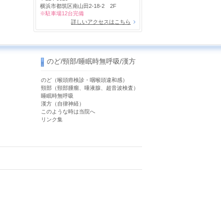
横浜市都筑区南山田2-18-2 2F
※駐車場12台完備
詳しいアクセスはこちら
のど/頸部/睡眠時無呼吸/漢方
のど（喉頭癌検診・咽喉頭違和感）
）
頸部（頸部腫瘤、唾液腺、超音波検査）
睡眠時無呼吸
漢方（自律神経）
このような時は当院へ
リンク集