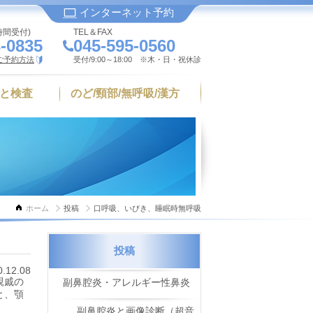
インターネット予約
時間受付)
TEL＆FAX
-0835
045-595-0560
ご予約方法
受付/9:00～18:00 ※木・日・祝休診
と検査
のど/頸部/無呼吸/漢方
ホーム
投稿
口呼吸、いびき、睡眠時無呼吸
投稿
0.12.08
親戚の
副鼻腔炎・アレルギー性鼻炎
と、顎
副鼻腔炎と画像診断（超音