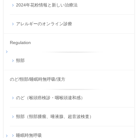
2024年花粉情報と新しい治療法
アレルギーのオンライン診療
Regulation
頸部
のど/頸部/睡眠時無呼吸/漢方
のど（喉頭癌検診・咽喉頭違和感）
頸部（頸部腫瘤、唾液腺、超音波検査）
睡眠時無呼吸