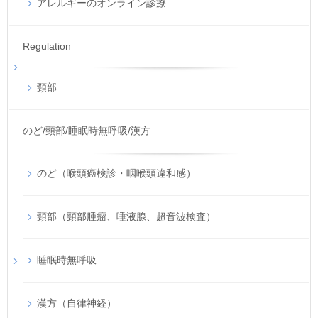
アレルギーのオンライン診療
Regulation
頸部
のど/頸部/睡眠時無呼吸/漢方
のど（喉頭癌検診・咽喉頭違和感）
頸部（頸部腫瘤、唾液腺、超音波検査）
睡眠時無呼吸
漢方（自律神経）