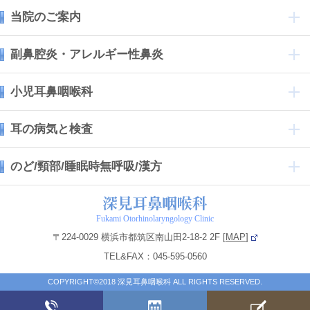
当院のご案内
副鼻腔炎・アレルギー性鼻炎
小児耳鼻咽喉科
耳の病気と検査
のど/頸部/睡眠時無呼吸/漢方
Fukami Otorhinolaryngology Clinic
〒224-0029 横浜市都筑区南山田2-18-2 2F [
MAP
]
TEL&FAX：045-595-0560
COPYRIGHT©2018 深見耳鼻咽喉科 ALL RIGHTS RESERVED.