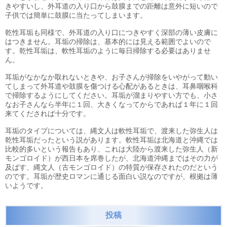
きやすいし、外耳道の入り口から鼓膜までの距離は意外に短いので
子供では簡単に鼓膜に当たってしまいます。
乾性耳垢も同様で、外耳道の入り口につきやすく深部の薄い皮膚に
はつきません。耳垢の掃除は、基本的には見える範囲でよいので
す。乾性耳垢は、軟性耳垢のように毎日掃除する必要はありませ
ん。
耳垢がなかなか取れないときや、お子さんが掃除をいやがって動い
てしまって外耳道や鼓膜を傷つける心配があるときは、耳鼻咽喉科
で掃除するようにしてください。耳垢が溜まりやすい方でも、小さ
なお子さんなら半年に１回、大きくなってからであれば１年に１回
来てくだされば十分です。
耳垢のタイプについては、縄文人は軟性耳垢で、渡来した弥生人は
乾性耳垢だったという説があります。軟性耳垢は北海道と沖縄では
比較的多いという報告もあり、これは大陸から渡来した弥生人（新
モンゴロイド）が西日本を席巻したが、北海道沖縄まではその力が
及ばす、縄文人（古モンゴロイド）の特質が保存されたのだという
のです。耳垢が歴史ロマンに通じる面白い説なのですが、根拠は薄
いようです。
投稿