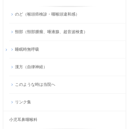
のど（喉頭癌検診・咽喉頭違和感）
頸部（頸部腫瘤、唾液腺、超音波検査）
睡眠時無呼吸
漢方（自律神経）
このような時は当院へ
リンク集
小児耳鼻咽喉科