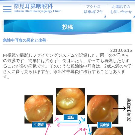
アクセス
お電話での
Fukami Otorhinolaryngology Clinic
駐車場12台
お問い合わせ
投稿
急性中耳炎の悪化と改善
2018.06.15
内視鏡で撮影しファイリングシステムで記録した、同一のお子さん
の鼓膜です。簡単には治らず、長引いたり、治っても再燃したりす
ることが多い病気です。そのような難治性中耳炎は、2歳未満のお子
さんに多く見られますが、滲出性中耳炎に移行することもありま
す。