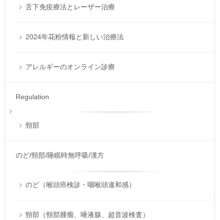
舌下免疫療法とレーザー治療
2024年花粉情報と新しい治療法
アレルギーのオンライン診療
Regulation
頸部
のど/頸部/睡眠時無呼吸/漢方
のど（喉頭癌検診・咽喉頭違和感）
頸部（頸部腫瘤、唾液腺、超音波検査）