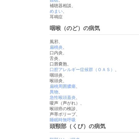
難聴
、
補聴器相談、
めまい
、
耳鳴症
咽喉（のど）の病気
風邪、
扁桃炎
、
口内炎、
舌炎、
口唇嚢胞、
口腔アレルギー症候群（ＯＡＳ）
、
咽頭炎、
喉頭炎、
扁桃周囲膿瘍
、
異物
、
急性喉頭蓋炎
、
嗄声（声がれ）、
喉頭癌の検診、
声帯ポリープ、
睡眠時無呼吸
頭頸部（くび）の病気