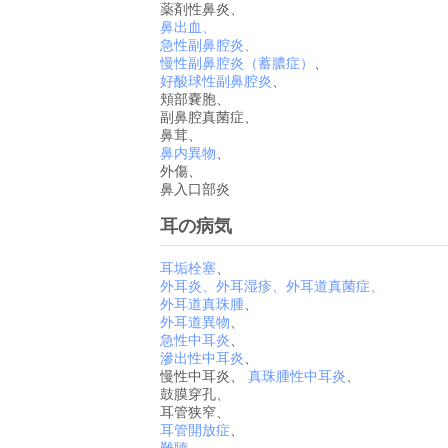
薬剤性鼻炎、
鼻出血、
急性副鼻腔炎、
慢性副鼻腔炎（蓄膿症）
、
好酸球性副鼻腔炎
、
頬部嚢胞、
副鼻腔真菌症、
鼻茸、
鼻内異物
、
外傷、
鼻入口部炎
耳の病気
耳垢栓塞
、
外耳炎、外耳湿疹、外耳道真菌症、
外耳道真珠腫
、
外耳道異物
、
急性中耳炎
、
滲出性中耳炎
、
慢性中耳炎、
真珠腫性中耳炎
、
鼓膜穿孔、
耳管狭窄、
耳管開放症
、