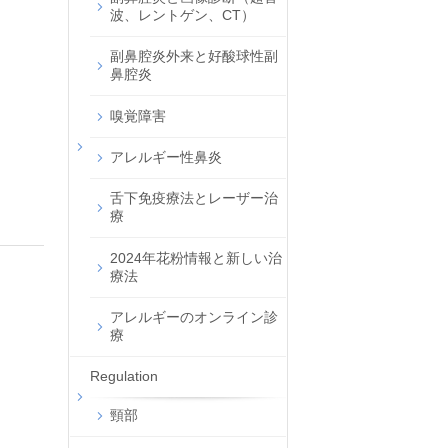
波、レントゲン、CT）
副鼻腔炎外来と好酸球性副
鼻腔炎
嗅覚障害
アレルギー性鼻炎
舌下免疫療法とレーザー治
療
2024年花粉情報と新しい治
療法
アレルギーのオンライン診
療
Regulation
頸部