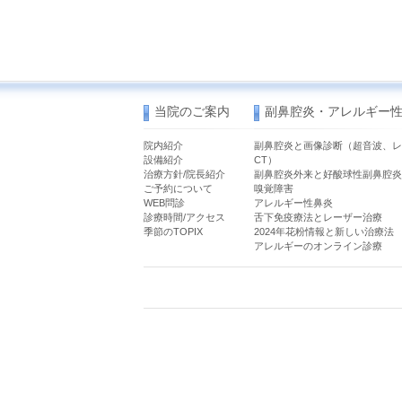
当院のご案内
副鼻腔炎・アレルギー
院内紹介
副鼻腔炎と画像診断（超音波、レ
設備紹介
CT）
治療方針/院長紹介
副鼻腔炎外来と好酸球性副鼻腔炎
ご予約について
嗅覚障害
WEB問診
アレルギー性鼻炎
診療時間/アクセス
舌下免疫療法とレーザー治療
季節のTOPIX
2024年花粉情報と新しい治療法
アレルギーのオンライン診療