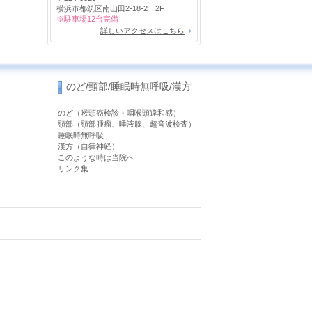
横浜市都筑区南山田2-18-2 2F
※駐車場12台完備
詳しいアクセスはこちら
のど/頸部/睡眠時無呼吸/漢方
のど（喉頭癌検診・咽喉頭違和感）
）
頸部（頸部腫瘤、唾液腺、超音波検査）
睡眠時無呼吸
漢方（自律神経）
このような時は当院へ
リンク集