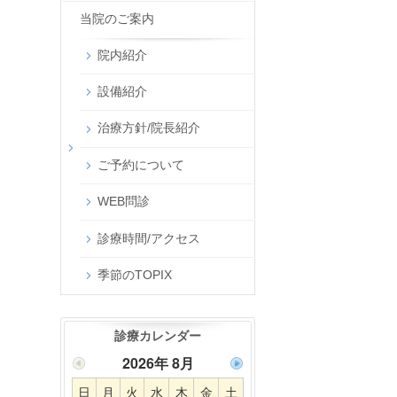
当院のご案内
院内紹介
設備紹介
治療方針/院長紹介
ご予約について
WEB問診
診療時間/アクセス
季節のTOPIX
診療カレンダー
2026年 8月
日
月
火
水
木
金
土