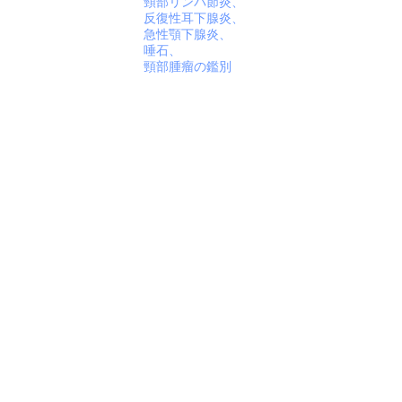
頸部リンパ節炎、
反復性耳下腺炎、
急性顎下腺炎、
唾石、
頸部腫瘤の鑑別