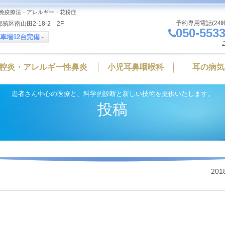
免疫療法・アレルギー・花粉症
予約専用電話(24
筑区南山田2-18-2 2F
050-5533
車場12台完備
腔炎・アレルギー性鼻炎
小児耳鼻咽喉科
耳の病気
患者さん中心の医療と、科学的診断と新しい技術を提供いたします。
投稿
201