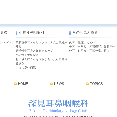
性鼻炎
小児耳鼻咽喉科
耳の病気と検査
ントゲン、
鼓膜画像ファイリングシステムと急性中
内耳（難聴、めまい）
耳炎
中耳（中耳炎、耳管機能、鼓膜再生
難治性中耳炎と鼓膜チューブ
外耳（外耳炎、耳垢栓塞、異物）
小児舌下免疫療法
お子さんにこんな症状があったら耳鼻科
受診を
小児に多い病気
HOME
NEWS
TOPICS
Fukami Otorhinolaryngology Clinic