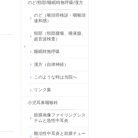
のど/頸部/睡眠時無呼吸/漢方
のど（喉頭癌検診・咽喉頭
違和感）
頸部（頸部腫瘤、唾液腺、
超音波検査）
睡眠時無呼吸
漢方（自律神経）
このような時は当院へ
リンク集
小児耳鼻咽喉科
鼓膜画像ファイリングシス
テムと急性中耳炎
難治性中耳炎と鼓膜チュー