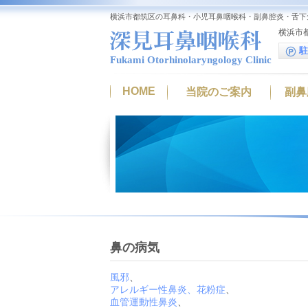
横浜市都筑区の耳鼻科・小児耳鼻咽喉科・副鼻腔炎・舌下
横浜市都
駐
Fukami Otorhinolaryngology Clinic
HOME
当院のご案内
副鼻
鼻の病気
風邪
、
アレルギー性鼻炎、花粉症
、
血管運動性鼻炎
、