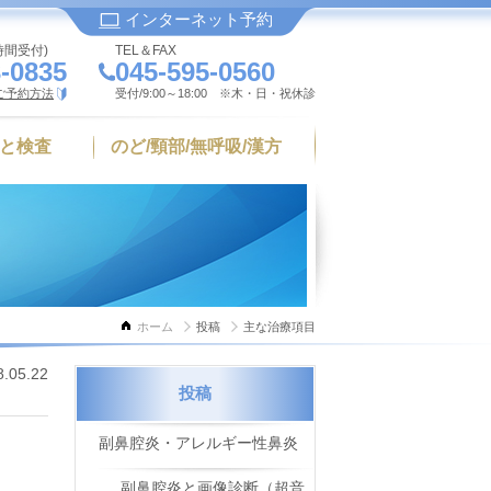
インターネット予約
時間受付)
TEL＆FAX
-0835
045-595-0560
ご予約方法
受付/9:00～18:00 ※木・日・祝休診
と検査
のど/頸部/無呼吸/漢方
ホーム
投稿
主な治療項目
8.05.22
投稿
副鼻腔炎・アレルギー性鼻炎
副鼻腔炎と画像診断（超音